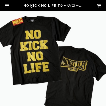
NO KICK NO LIFE Tシャツ(ゴール
ド) | KICKBOXING GYM RIKIX