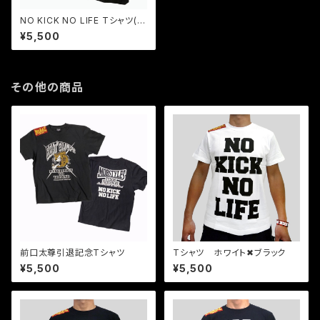
NO KICK NO LIFE Tシャツ(ゴ
ールド)
¥5,500
その他の商品
前口太尊引退記念Tシャツ
Tシャツ ホワイト✖︎ブラック
¥5,500
¥5,500